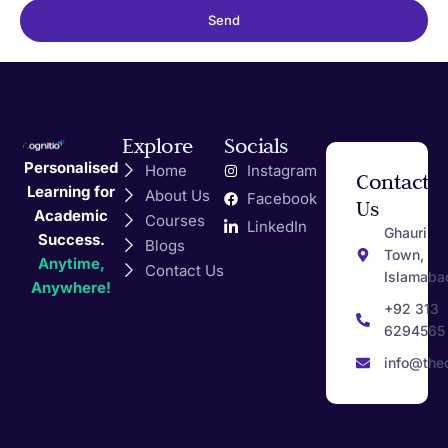
Send
Explore
Socials
Personalised
Home
Instagram
Contact
Learning for
About Us
Facebook
Us
Academic
Courses
LinkedIn
Ghauri
Success.
Blogs
Town,
Anytime,
Contact Us
Islamaba
Anywhere!
+92 313
6294565
info@the