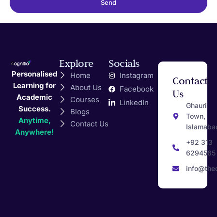
Send
Explore
Socials
Personalised
Home
Instagram
Contact
Learning for
About Us
Facebook
Us
Academic
Courses
LinkedIn
Ghauri
Success.
Blogs
Town,
Anytime,
Contact Us
Islamaba
Anywhere!
+92 313
6294565
info@the